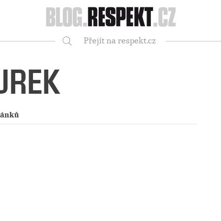
Respekt
Přejít na respekt.cz
Vyhledávání
UREK
lánků